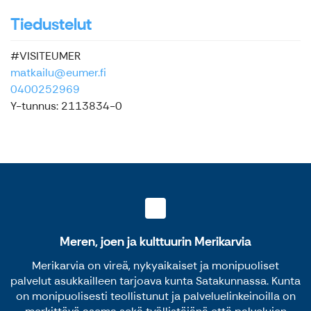
Tiedustelut
#VISITEUMER
matkailu@eumer.fi
0400252969
Y-tunnus: 2113834-0
Meren, joen ja kulttuurin Merikarvia
Merikarvia on vireä, nykyaikaiset ja monipuoliset
palvelut asukkailleen tarjoava kunta Satakunnassa. Kunta
on monipuolisesti teollistunut ja palveluelinkeinoilla on