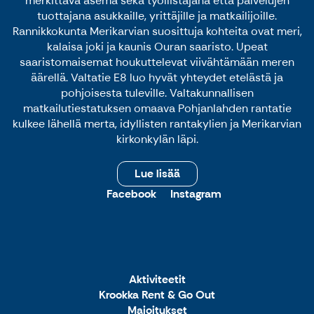
merkittävä asema sekä työllistäjänä että palvelujen
tuottajana asukkaille, yrittäjille ja matkailijoille.
Rannikkokunta Merikarvian suosittuja kohteita ovat meri,
kalaisa joki ja kaunis Ouran saaristo. Upeat
saaristomaisemat houkuttelevat viivähtämään meren
äärellä. Valtatie E8 luo hyvät yhteydet etelästä ja
pohjoisesta tuleville. Valtakunnallisen
matkailutiestatuksen omaava Pohjanlahden rantatie
kulkee lähellä merta, idyllisten rantakylien ja Merikarvian
kirkonkylän läpi.
Lue lisää
Facebook
Instagram
Aktiviteetit
Krookka Rent & Go Out
Majoitukset