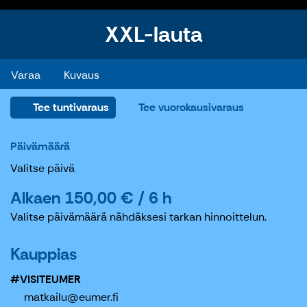
XXL-lauta
XXL-lauta
Varaa
Kuvaus
Tee tuntivaraus
Tee vuorokausivaraus
Päivämäärä
Valitse päivä
Alkaen 150,00 € / 6 h
Valitse päivämäärä nähdäksesi tarkan hinnoittelun.
Kauppias
#VISITEUMER
matkailu@eumer.fi