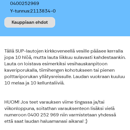
0400252969
Y-tunnus:
2113834-0
Kauppiaan ehdot
Tällä SUP-lautojen kirkkoveneellä vesille pääsee kerralla
jopa 10 hlöä, mutta lauta liikkuu sulavasti kahdestaankin.
Lauta on loistava esimerkiksi vesihauskanpitoon
kaveriporukalla, tiimihengen kohotukseen tai pienen
polttariporukan yllätysreissulle. Laudan vuokraan kuuluu
10 melaa ja 10 kelluntaliiviä.
HUOM! Jos teet varauksen viime tingassa ja/tai
viikonloppuna, soitathan varauksenteon lisäksi vielä
numeroon 0400 252 969 niin varmistetaan yhdessä
että saat laudan haluamanasi aikana! :)