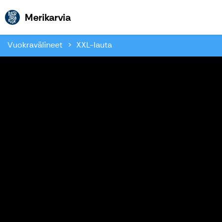
Merikarvia
Merikarvia
Vuokravälineet
XXL-lauta