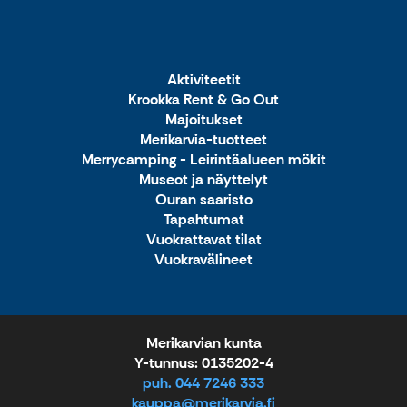
Aktiviteetit
Krookka Rent & Go Out
Majoitukset
Merikarvia-tuotteet
Merrycamping - Leirintäalueen mökit
Museot ja näyttelyt
Ouran saaristo
Tapahtumat
Vuokrattavat tilat
Vuokravälineet
Merikarvian kunta
Y-tunnus: 0135202-4
puh. 044 7246 333
kauppa@merikarvia.fi