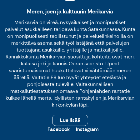
Meren, joen ja kulttuurin Merikarvia
Merikarvia on vireä, nykyaikaiset ja monipuoliset
palvelut asukkailleen tarjoava kunta Satakunnassa. Kunta
on monipuolisesti teollistunut ja palveluelinkeinoilla on
merkittävä asema sekä työllistäjänä että palvelujen
tuottajana asukkaille, yrittäjille ja matkailijoille.
Rannikkokunta Merikarvian suosittuja kohteita ovat meri,
kalaisa joki ja kaunis Ouran saaristo. Upeat
saaristomaisemat houkuttelevat viivähtämään meren
äärellä. Valtatie E8 luo hyvät yhteydet etelästä ja
pohjoisesta tuleville. Valtakunnallisen
matkailutiestatuksen omaava Pohjanlahden rantatie
kulkee lähellä merta, idyllisten rantakylien ja Merikarvian
kirkonkylän läpi.
Lue lisää
Facebook
Instagram