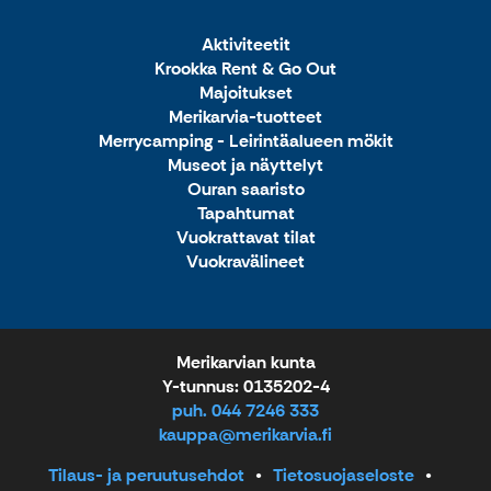
Aktiviteetit
Krookka Rent & Go Out
Majoitukset
Merikarvia-tuotteet
Merrycamping - Leirintäalueen mökit
Museot ja näyttelyt
Ouran saaristo
Tapahtumat
Vuokrattavat tilat
Vuokravälineet
Merikarvian kunta
Y-tunnus: 0135202-4
puh. 044 7246 333
kauppa@merikarvia.fi
Tilaus- ja peruutusehdot
Tietosuojaseloste