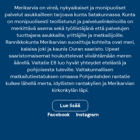
Merikarvia on vireä, nykyaikaiset ja monipuoliset
palvelut asukkailleen tarjoava kunta Satakunnassa. Kunta
on monipuolisesti teollistunut ja palveluelinkeinoilla on
merkittävä asema sekä työllistäjänä että palvelujen
tuottajana asukkaille, yrittäjille ja matkailijoille.
Rannikkokunta Merikarvian suosittuja kohteita ovat meri,
kalaisa joki ja kaunis Ouran saaristo. Upeat
saaristomaisemat houkuttelevat viivähtämään meren
äärellä. Valtatie E8 luo hyvät yhteydet etelästä ja
pohjoisesta tuleville. Valtakunnallisen
matkailutiestatuksen omaava Pohjanlahden rantatie
kulkee lähellä merta, idyllisten rantakylien ja Merikarvian
kirkonkylän läpi.
Lue lisää
Facebook
Instagram