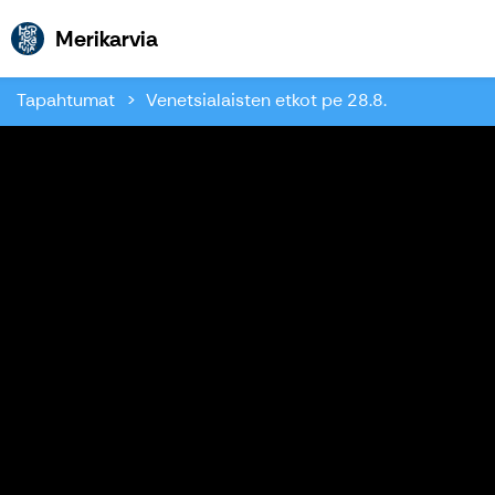
Merikarvia
Merikarvia
Tapahtumat
Venetsialaisten etkot pe 28.8.