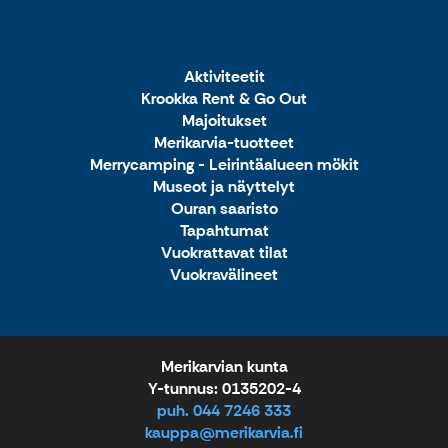
Aktiviteetit
Krookka Rent & Go Out
Majoitukset
Merikarvia-tuotteet
Merrycamping - Leirintäalueen mökit
Museot ja näyttelyt
Ouran saaristo
Tapahtumat
Vuokrattavat tilat
Vuokravälineet
Merikarvian kunta
Y-tunnus: 0135202-4
puh. 044 7246 333
kauppa@merikarvia.fi