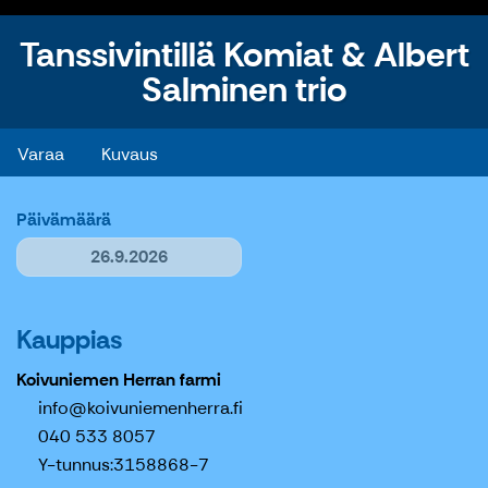
Tanssivintillä Komiat & Albert
Salminen trio
Tanssivintillä Komiat & Albert Salminen trio
Varaa
Kuvaus
Päivämäärä
26.9.2026
Kauppias
Koivuniemen Herran farmi
info@koivuniemenherra.fi
040 533 8057
Y-tunnus:
3158868-7