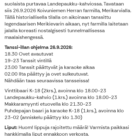
suolaista purtavaa Landepaukku-kahviossa. Tavataan
siis 26.9.2026 Koivuniemen Herran farmilla, Merikarvialla.
Tällä historiallisella tilalla on aikoinaan tanssittu
legendaarisen Merikievarin aikaan, nyt farmilla laitetaan
jalalla koreasti nostalgisesti tunnelmallisessa
maalaishengessä.
Tanssi-illan ohjelma 26.9.2026:
18.30 Ovet avautuvat
19-23 Tanssit vintillä
23.00 Tanssit päättyvät ja karaoke alkaa
02.00 Ilta päättyy ja ovet sulkeutuvat.
Nähdään taas seuraavissa tansseissa!
Vinttibaari K-18 (2krs.), avoinna klo 18.00-23
Landepaukku-kahvio (1.krs.) avoinna klo 18.00-23
Makkaramyynti etuovella klo 21.30-23
Puhdepajan baari ja karaoke K-18 (1.krs.), avoinna klo
23-02 (anniskelu päättyy klo 1.30)
Liput:
Huom! lippuja rajoitettu määrä! Varmista paikkasi
hankkimalla liput ennakkoon verkosta.