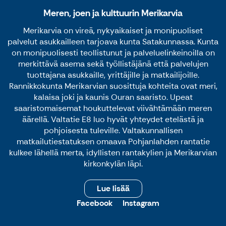
Meren, joen ja kulttuurin Merikarvia
Merikarvia on vireä, nykyaikaiset ja monipuoliset
palvelut asukkailleen tarjoava kunta Satakunnassa. Kunta
on monipuolisesti teollistunut ja palveluelinkeinoilla on
merkittävä asema sekä työllistäjänä että palvelujen
tuottajana asukkaille, yrittäjille ja matkailijoille.
Rannikkokunta Merikarvian suosittuja kohteita ovat meri,
kalaisa joki ja kaunis Ouran saaristo. Upeat
saaristomaisemat houkuttelevat viivähtämään meren
äärellä. Valtatie E8 luo hyvät yhteydet etelästä ja
pohjoisesta tuleville. Valtakunnallisen
matkailutiestatuksen omaava Pohjanlahden rantatie
kulkee lähellä merta, idyllisten rantakylien ja Merikarvian
kirkonkylän läpi.
Lue lisää
Facebook
Instagram