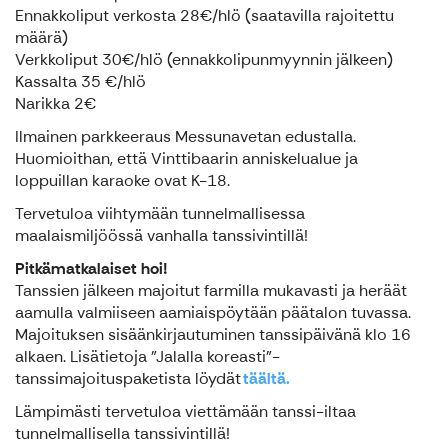
Ennakkoliput verkosta 28€/hlö (saatavilla rajoitettu
määrä)
Verkkoliput 30€/hlö (ennakkolipunmyynnin jälkeen)
Kassalta 35 €/hlö
Narikka 2€
Ilmainen parkkeeraus Messunavetan edustalla.
Huomioithan, että Vinttibaarin anniskelualue ja
loppuillan karaoke ovat K-18.
Tervetuloa viihtymään tunnelmallisessa
maalaismiljöössä vanhalla tanssivintillä!
Pitkämatkalaiset hoi!
Tanssien jälkeen majoitut farmilla mukavasti ja heräät
aamulla valmiiseen aamiaispöytään päätalon tuvassa.
Majoituksen sisäänkirjautuminen tanssipäivänä klo 16
alkaen. Lisätietoja ”Jalalla koreasti”-
tanssimajoituspaketista löydät
täältä.
Lämpimästi tervetuloa viettämään tanssi-iltaa
tunnelmallisella tanssivintillä!