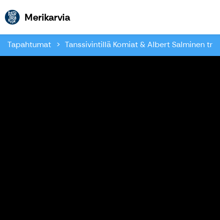
Merikarvia
Merikarvia
Tapahtumat
Tanssivintillä Komiat & Albert Salminen trio