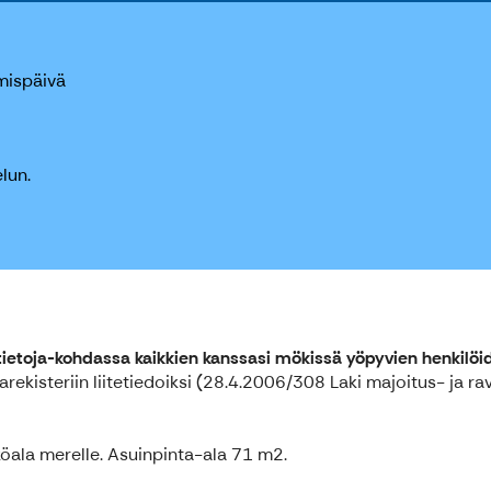
mispäivä
lun.
etoja-kohdassa kaikkien kanssasi mökissä yöpyvien henkilöid
ekisteriin liitetiedoiksi (28.4.2006/308 Laki majoitus- ja ra
köala merelle. Asuinpinta-ala 71 m2.