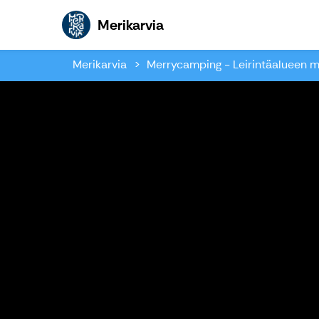
Merikarvia
Merikarvia
Merikarvia
Merrycamping - Leirintäalueen m