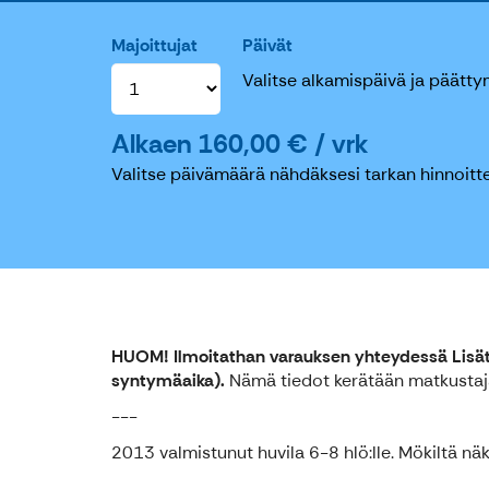
Majoittujat
Päivät
Valitse alkamispäivä ja päätty
Alkaen 160,00 € / vrk
Valitse päivämäärä nähdäksesi tarkan hinnoitte
HUOM! Ilmoitathan varauksen yhteydessä Lisäti
syntymäaika).
Nämä tiedot kerätään matkustajar
---
2013 valmistunut huvila 6-8 hlö:lle. Mökiltä nä