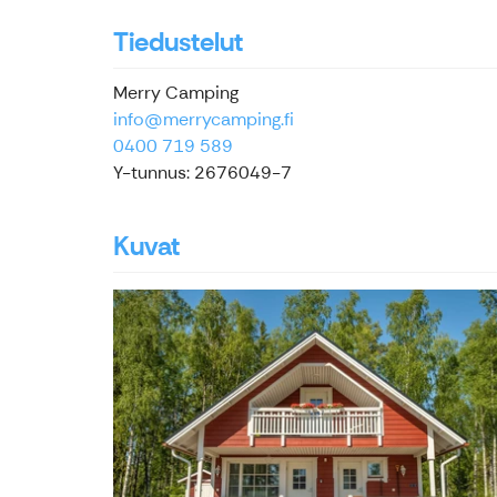
Tiedustelut
Merry Camping
info@merrycamping.fi
0400 719 589
Y-tunnus: 2676049-7
Kuvat