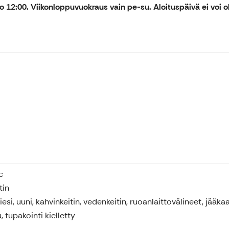
o 12:00. Viikonloppuvuokraus vain pe-su. Aloituspäivä ei voi ol
c
tin
iesi, uuni, kahvinkeitin, vedenkeitin, ruoanlaittovälineet, jää
, tupakointi kielletty