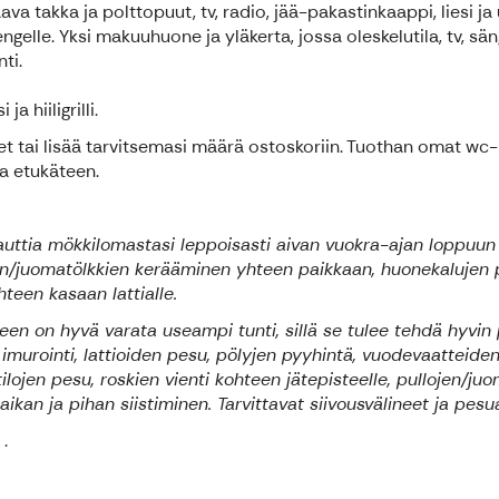
 takka ja polttopuut, tv, radio, jää-pakastinkaappi, liesi ja u
elle. Yksi makuuhuone ja yläkerta, jossa oleskelutila, tv, sängy
ti.
 hiiligrilli.
 tai lisää tarvitsemasi määrä ostoskoriin. Tuothan omat wc-
ta etukäteen.
nauttia mökkilomastasi leppoisasti aivan vuokra-ajan loppuun a
ojen/juomatölkkien kerääminen yhteen paikkaan, huonekalujen 
teen kasaan lattialle.
een on hyvä varata useampi tunti, sillä se tulee tehdä hyvin p
imurointi, lattioiden pesu, pölyjen pyyhintä, vuodevaatteiden
lojen pesu, roskien vienti kohteen jätepisteelle, pullojen/juo
aikan ja pihan siistiminen. Tarvittavat siivousvälineet ja pes
.