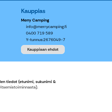
Kauppias
Merry Camping
info@merrycamping.fi
0400 719 589
Y-tunnus:
2676049-7
Kauppiaan ehdot
en tiedot (etunimi, sukunimi &
vitsemistoiminnasta).