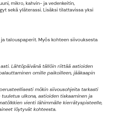
uni, mikro, kahvin- ja vedenkeitin,
t sekä yläterassi. Lisäksi tilattavissa yksi
 ja talouspaperit. Myös kohteen siivouksesta
sti. Lähtöpäivänä tällöin riittää astioiden
palauttaminen omille paikoilleen, jääkaapin
erusteellisesti mökin siivousohjeita tarkasti
 tuuletus ulkona, astioiden tiskaaminen ja
matölkkien vienti lähimmälle kierrätyspisteelle,
uaineet löytyvät kohteesta.