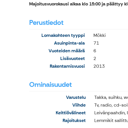
Majoitusvuorokausi alkaa klo 15:00 ja päättyy kl
Perustiedot
Lomakohteen tyyppi
Mökki
Asuinpinta-ala
71
Vuoteiden määrä
6
Lisävuoteet
2
Rakentamisvuosi
2013
Ominaisuudet
Varustelu
Takka, suihku, w
Viihde
Tv, radio, cd-soi
Keittiövälineet
Leivänpaahdin, l
Rajoitukset
Lemmikit sallittu