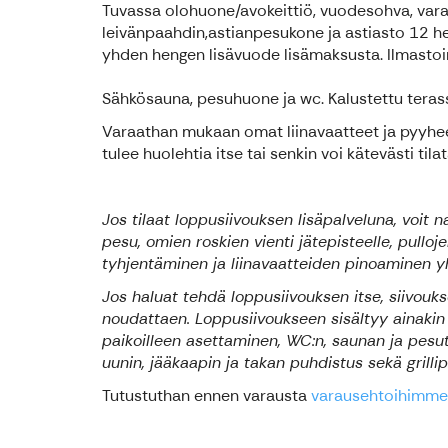
Tuvassa olohuone/avokeittiö, vuodesohva, varaava
leivänpaahdin,astianpesukone ja astiasto 12 heng
yhden hengen lisävuode lisämaksusta. Ilmastoin
Sähkösauna, pesuhuone ja wc. Kalustettu terassi ja
Varaathan mukaan omat liinavaatteet ja pyyheet
tulee huolehtia itse tai senkin voi kätevästi tila
Jos tilaat loppusiivouksen lisäpalveluna, voit 
pesu, omien roskien vienti jätepisteelle, pull
tyhjentäminen ja liinavaatteiden pinoaminen yh
Jos haluat tehdä loppusiivouksen itse, siivouks
noudattaen. Loppusiivoukseen sisältyy ainakin 
paikoilleen asettaminen, WC:n, saunan ja pesuti
uunin, jääkaapin ja takan puhdistus sekä grillip
Tutustuthan ennen varausta
varausehtoihimme