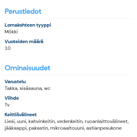
Perustiedot
Lomakohteen tyyppi
Mökki
Vuoteiden määrä
10
Ominaisuudet
Varustelu
Takka, sisäsauna, wc
Viihde
Tv
Keittiövälineet
Liesi, uuni, kahvinkeitin, vedenkeitin, ruoanlaittovälineet,
jääkaappi, pakastin, mikroaaltouuni, astianpesukone