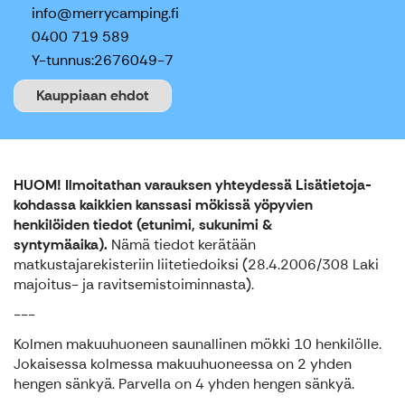
info@merrycamping.fi
0400 719 589
Y-tunnus:
2676049-7
Kauppiaan ehdot
HUOM! Ilmoitathan varauksen yhteydessä Lisätietoja-
kohdassa kaikkien kanssasi mökissä yöpyvien
henkilöiden tiedot (etunimi, sukunimi &
syntymäaika).
Nämä tiedot kerätään
matkustajarekisteriin liitetiedoiksi (28.4.2006/308 Laki
majoitus- ja ravitsemistoiminnasta).
---
Kolmen makuuhuoneen saunallinen mökki 10 henkilölle.
Jokaisessa kolmessa makuuhuoneessa on 2 yhden
hengen sänkyä. Parvella on 4 yhden hengen sänkyä.