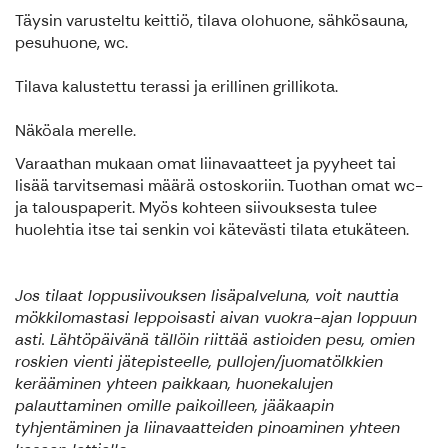
Täysin varusteltu keittiö, tilava olohuone, sähkösauna,
pesuhuone, wc.
Tilava kalustettu terassi ja erillinen grillikota.
Näköala merelle.
Varaathan mukaan omat liinavaatteet ja pyyheet tai
lisää tarvitsemasi määrä ostoskoriin. Tuothan omat wc-
ja talouspaperit. Myös kohteen siivouksesta tulee
huolehtia itse tai senkin voi kätevästi tilata etukäteen.
Jos tilaat loppusiivouksen lisäpalveluna, voit nauttia
mökkilomastasi leppoisasti aivan vuokra-ajan loppuun
asti. Lähtöpäivänä tällöin riittää astioiden pesu, omien
roskien vienti jätepisteelle, pullojen/juomatölkkien
kerääminen yhteen paikkaan, huonekalujen
palauttaminen omille paikoilleen, jääkaapin
tyhjentäminen ja liinavaatteiden pinoaminen yhteen