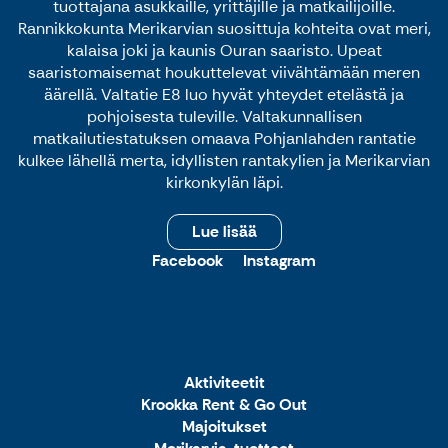
tuottajana asukkaille, yrittäjille ja matkailijoille.
Rannikkokunta Merikarvian suosittuja kohteita ovat meri,
kalaisa joki ja kaunis Ouran saaristo. Upeat
saaristomaisemat houkuttelevat viivähtämään meren
äärellä. Valtatie E8 luo hyvät yhteydet etelästä ja
pohjoisesta tuleville. Valtakunnallisen
matkailutiestatuksen omaava Pohjanlahden rantatie
kulkee lähellä merta, idyllisten rantakylien ja Merikarvian
kirkonkylän läpi.
Lue lisää
Facebook
Instagram
Aktiviteetit
Krookka Rent & Go Out
Majoitukset