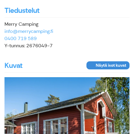
Tiedustelut
Merry Camping
info@merrycamping.fi
0400 719 589
Y-tunnus: 2676049-7
Kuvat
Näytä isot kuvat