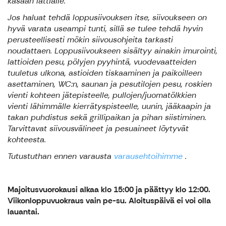
kasaan lattialle.
Jos haluat tehdä loppusiivouksen itse, siivoukseen on
hyvä varata useampi tunti, sillä se tulee tehdä hyvin
perusteellisesti mökin siivousohjeita tarkasti
noudattaen. Loppusiivoukseen sisältyy ainakin imurointi,
lattioiden pesu, pölyjen pyyhintä, vuodevaatteiden
tuuletus ulkona, astioiden tiskaaminen ja paikoilleen
asettaminen, WC:n, saunan ja pesutilojen pesu, roskien
vienti kohteen jätepisteelle, pullojen/juomatölkkien
vienti lähimmälle kierrätyspisteelle, uunin, jääkaapin ja
takan puhdistus sekä grillipaikan ja pihan siistiminen.
Tarvittavat siivousvälineet ja pesuaineet löytyvät
kohteesta.
Tutustuthan ennen varausta
varausehtoihimme
.
Majoitusvuorokausi alkaa klo 15:00 ja päättyy klo 12:00.
Viikonloppuvuokraus vain pe-su. Aloituspäivä ei voi olla
lauantai.