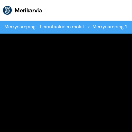
Merikarvia
Merikarvia
Merrycamping - Leirintäalueen mökit
Merrycamping 19