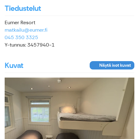
Tiedustelut
Eumer Resort
matkailu@eumer.fi
045 350 3325
Y-tunnus: 3457940-1
Kuvat
Näytä isot kuvat