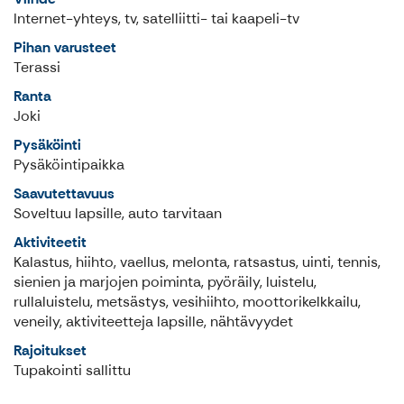
Internet-yhteys, tv, satelliitti- tai kaapeli-tv
Pihan varusteet
Terassi
Ranta
Joki
Pysäköinti
Pysäköintipaikka
Saavutettavuus
Soveltuu lapsille, auto tarvitaan
Aktiviteetit
Kalastus, hiihto, vaellus, melonta, ratsastus, uinti, tennis,
sienien ja marjojen poiminta, pyöräily, luistelu,
rullaluistelu, metsästys, vesihiihto, moottorikelkkailu,
veneily, aktiviteetteja lapsille, nähtävyydet
Rajoitukset
Tupakointi sallittu