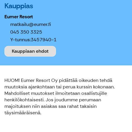
Kauppias
Eumer Resort
matkailu@eumer.fi
045 350 3325
Y-tunnus:
3457940-1
Kauppiaan ehdot
HUOM! Eumer Resort Oy pidättää oikeuden tehdä
muutoksia ajankohtaan tai perua kurssin kokonaan.
Mahdolliset muutokset ilmoitetaan osallistujille
henkilökohtaisesti. Jos joudumme perumaan
majoituksen niin asiakas saa rahat takaisin
täysimääräisenä.