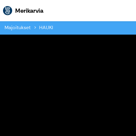
Merikarvia
Merikarvia
Majoitukset
HAUKI