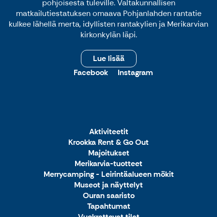
pohjoisesta tuleville. Valtakunnallisen
matkailutiestatuksen omaava Pohjanlahden rantatie
kulkee lähellä merta, idyllisten rantakylien ja Merikarvian
kirkonkylän läpi.
Lue lisää
Facebook
Instagram
Aktiviteetit
Krookka Rent & Go Out
Majoitukset
Merikarvia-tuotteet
Merrycamping - Leirintäalueen mökit
Museot ja näyttelyt
Ouran saaristo
Tapahtumat
Vuokrattavat tilat