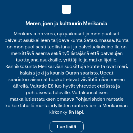
Meren, joen ja kulttuurin Merikarvia
Merikarvia on vireä, nykyaikaiset ja monipuoliset
palvelut asukkailleen tarjoava kunta Satakunnassa. Kunta
on monipuolisesti teollistunut ja palveluelinkeinoilla on
merkittävä asema sekä työllistäjänä että palvelujen
tuottajana asukkaille, yrittäjille ja matkailijoille.
Rannikkokunta Merikarvian suosittuja kohteita ovat meri,
kalaisa joki ja kaunis Ouran saaristo. Upeat
saaristomaisemat houkuttelevat viivähtämään meren
äärellä. Valtatie E8 luo hyvät yhteydet etelästä ja
pohjoisesta tuleville. Valtakunnallisen
matkailutiestatuksen omaava Pohjanlahden rantatie
kulkee lähellä merta, idyllisten rantakylien ja Merikarvian
kirkonkylän läpi.
Lue lisää