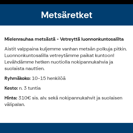
Metsäretket
Mielenrauhaa metsästä
- Vetreyttä luonnonkuntosalilta
Aistit valppaina kuljemme vanhan metsän polkuja pitkin.
Luonnonkuntosalilla vetreytämme paikat kuntoon!
Levähdämme hetken nuotiolla nokipannukahvia ja
suolaista nauttien.
Ryhmäkoko:
10-15 henkilöä
Kesto:
n. 3 tuntia
Hinta:
310€ sis. alv. sekä nokipannukahvit ja suolaisen
välipalan.