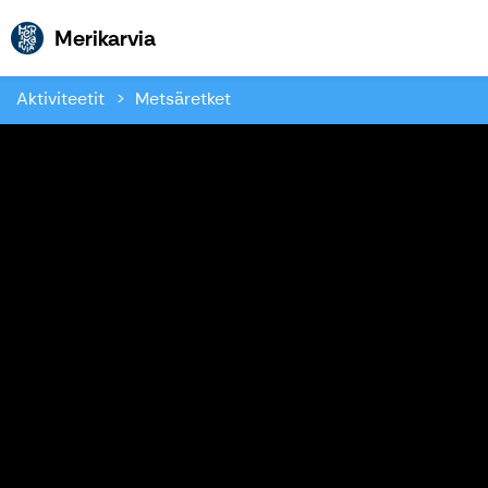
Merikarvia
Merikarvia
Aktiviteetit
Metsäretket