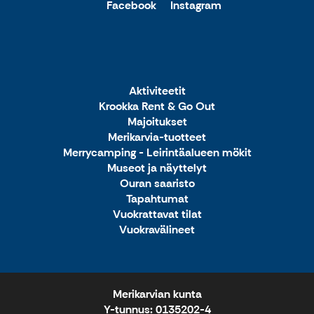
Facebook
Instagram
Aktiviteetit
Krookka Rent & Go Out
Majoitukset
Merikarvia-tuotteet
Merrycamping - Leirintäalueen mökit
Museot ja näyttelyt
Ouran saaristo
Tapahtumat
Vuokrattavat tilat
Vuokravälineet
Merikarvian kunta
Y-tunnus: 0135202-4