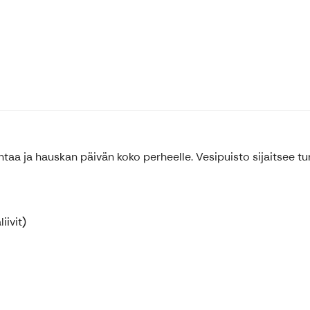
ntaa ja hauskan päivän koko perheelle. Vesipuisto sijaitsee t
iivit)