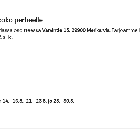
koko perheelle
viassa osoitteessa
Varvintie 15, 29900 Merikarvia
. Tarjoamme h
sille.
in
14.–16.8., 21.–23.8. ja 28.–30.8.