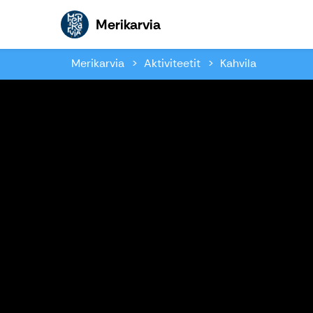
Merikarvia
Merikarvia
Merikarvia
Aktiviteetit
Kahvila