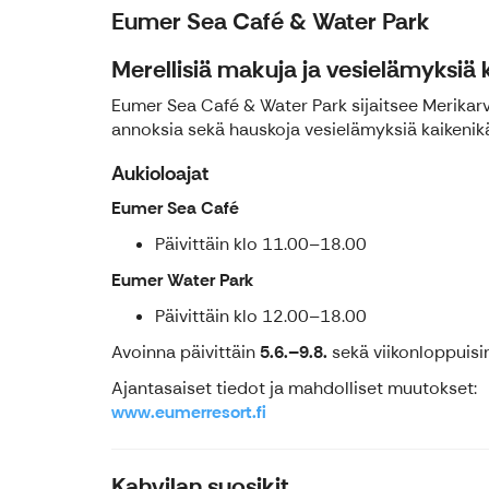
Eumer Sea Café & Water Park
Merellisiä makuja ja vesielämyksiä 
Eumer Sea Café & Water Park sijaitsee Merikar
annoksia sekä hauskoja vesielämyksiä kaikenikäi
Aukioloajat
Eumer Sea Café
Päivittäin klo 11.00–18.00
Eumer Water Park
Päivittäin klo 12.00–18.00
Avoinna päivittäin
5.6.–9.8.
sekä viikonloppuis
Ajantasaiset tiedot ja mahdolliset muutokset:
www.eumerresort.fi
Kahvilan suosikit